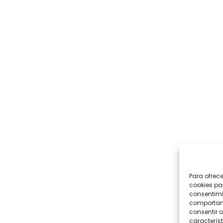
Para ofrec
cookies pa
consentimi
comportami
consentir o
característ