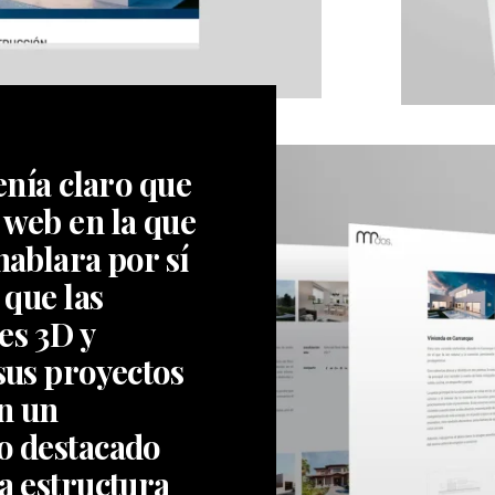
tenía claro que
 web en la que
hablara por sí
 que las
es 3D y
sus proyectos
n un
o destacado
a estructura