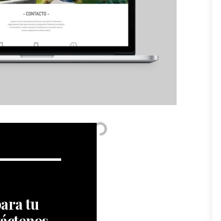
ara tu
áctenos.