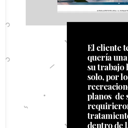
El cliente 
quería una
su trabajo 
solo, por lo
recreacion
planos de 
requiriero
tratamient
dentro de l